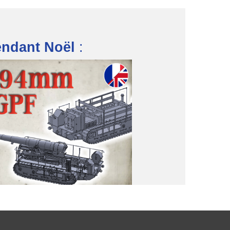
endant Noël
: