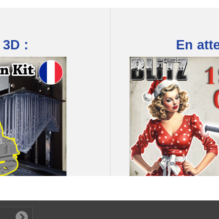
 3D :
En att